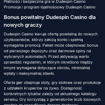
Płatności i bezpieczna gra w Dudespin Casino
Promocje i program lojalnościowy Dudespin Casino
Bonus powitalny Dudespin Casino dla
nowych graczy
Dudespin Casino kieruje ofertę powitalną do nowych
użytkowników, którzy założą konto i spełnią
wymagania promocji. Pakiet może obejmować bonus
od pierwszego depozytu oraz darmowe spiny na
wybranych automatach. Przed aktywacją warto
sprawdzić regulamin, w którym określono między
innymi wymagania dotyczące obrotu, minimalnej
wpłaty i maksymalnej stawki.
Oferta gier obejmuje sloty, gry stołowe oraz produkcje
z udziałem krupierów na żywo. Dostępność
konkretnych tytułów zależy od aktualnego katalogu
serwisu. Gry korzystają z generatorów liczb losowych