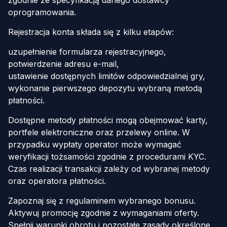
zgodnie ze specyfikacją danego dostawcy
oprogramowania.
Rejestracja konta składa się z kilku etapów:
uzupełnienie formularza rejestracyjnego,
potwierdzenie adresu e-mail,
ustawienie dostępnych limitów odpowiedzialnej gry,
wykonanie pierwszego depozytu wybraną metodą
płatności.
Dostępne metody płatności mogą obejmować karty,
portfele elektroniczne oraz przelewy online. W
przypadku wypłaty operator może wymagać
weryfikacji tożsamości zgodnie z procedurami KYC.
Czas realizacji transakcji zależy od wybranej metody
oraz operatora płatności.
Zapoznaj się z regulaminem wybranego bonusu.
Aktywuj promocję zgodnie z wymaganiami oferty.
Spełnij warunki obrotu i pozostałe zasady określone