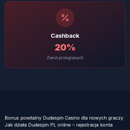
Cashback
20%
Zwrot przegranych
Bonus powitalny Dudespin Casino dla nowych graczy
Jak działa Dudespin PL online – rejestracja konta