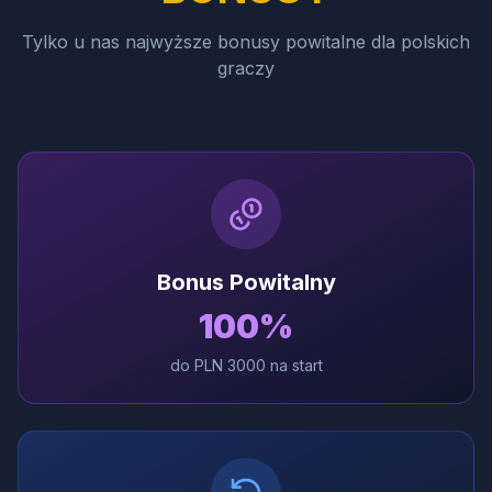
Tylko u nas najwyższe bonusy powitalne dla polskich
graczy
Bonus Powitalny
100%
do PLN 3000 na start