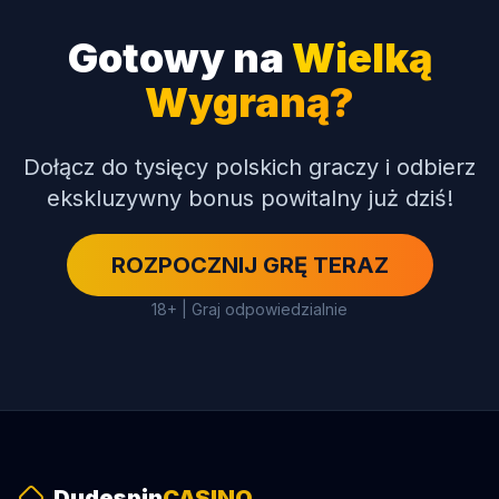
Gotowy na
Wielką
Wygraną?
Dołącz do tysięcy polskich graczy i odbierz
ekskluzywny bonus powitalny już dziś!
ROZPOCZNIJ GRĘ TERAZ
18+ | Graj odpowiedzialnie
Dudespin
CASINO