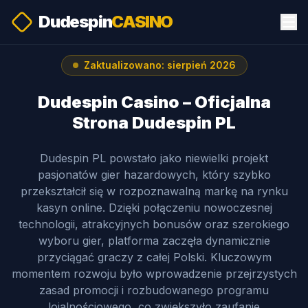
Dudespin
CASINO
Zaktualizowano: sierpień 2026
Dudespin Casino – Oficjalna
Strona Dudespin PL
Dudespin PL powstało jako niewielki projekt
pasjonatów gier hazardowych, który szybko
przekształcił się w rozpoznawalną markę na rynku
kasyn online. Dzięki połączeniu nowoczesnej
technologii, atrakcyjnych bonusów oraz szerokiego
wyboru gier, platforma zaczęła dynamicznie
przyciągać graczy z całej Polski. Kluczowym
momentem rozwoju było wprowadzenie przejrzystych
zasad promocji i rozbudowanego programu
lojalnościowego, co zwiększyło zaufanie