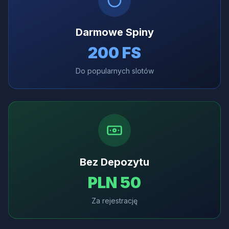
Darmowe Spiny
200 FS
Do popularnych slotów
Bez Depozytu
PLN 50
Za rejestrację