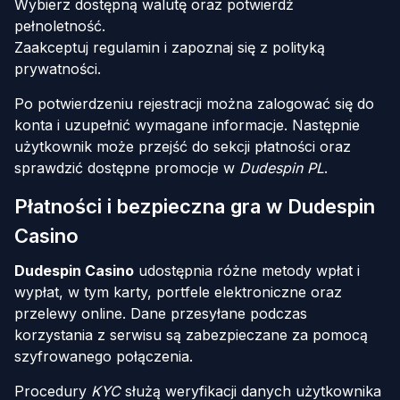
Wybierz dostępną walutę oraz potwierdź
pełnoletność.
Zaakceptuj regulamin i zapoznaj się z polityką
prywatności.
Po potwierdzeniu rejestracji można zalogować się do
konta i uzupełnić wymagane informacje. Następnie
użytkownik może przejść do sekcji płatności oraz
sprawdzić dostępne promocje w
Dudespin PL
.
Płatności i bezpieczna gra w Dudespin
Casino
Dudespin Casino
udostępnia różne metody wpłat i
wypłat, w tym karty, portfele elektroniczne oraz
przelewy online. Dane przesyłane podczas
korzystania z serwisu są zabezpieczane za pomocą
szyfrowanego połączenia.
Procedury
KYC
służą weryfikacji danych użytkownika